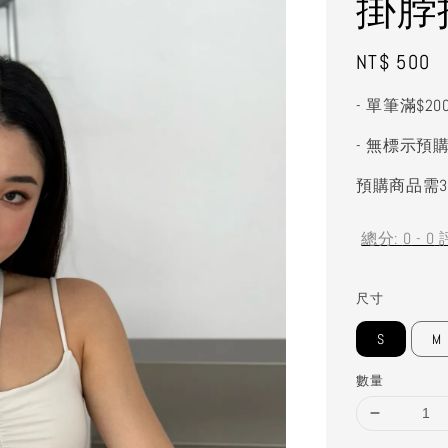
掛脖
Regular
NT$ 500
price
- 單筆滿$2
- 無標示預
預購商品需3
總分:
0
-
0
尺寸
S
M
數量