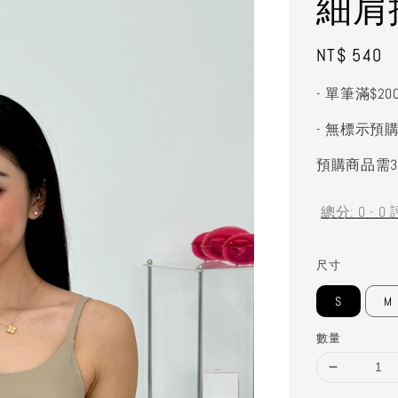
細肩
Regular
NT$ 540
price
- 單筆滿$2
- 無標示預
預購商品需3
總分:
0
-
0
尺寸
S
M
數量