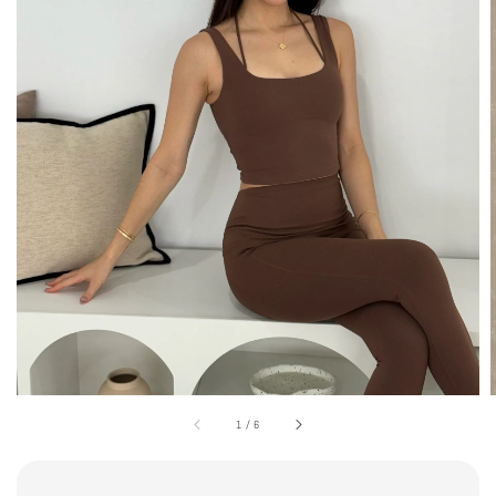
1
/
6