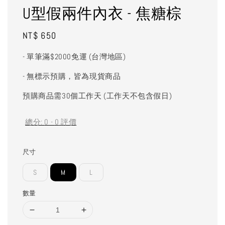
U型假兩件內衣 - 焦糖棕
Regular
NT$ 650
price
- 單筆滿$2000免運 (台灣地區)
- 無標示預購，皆為現貨商品
預購商品需30個工作天 (工作天不包含假日)
總分:
0
-
0
評價
尺寸
S
M
L
數量