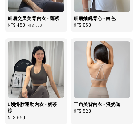
細肩交叉美背內衣 - 藕紫
細肩抽繩背心 - 白色
Sale
NT$ 450
Regular
Regular
NT$ 650
NT$ 520
price
price
price
U領掛脖運動內衣 - 奶茶
三角美背內衣 - 淺奶咖
棕
Regular
NT$ 520
Regular
NT$ 550
price
price