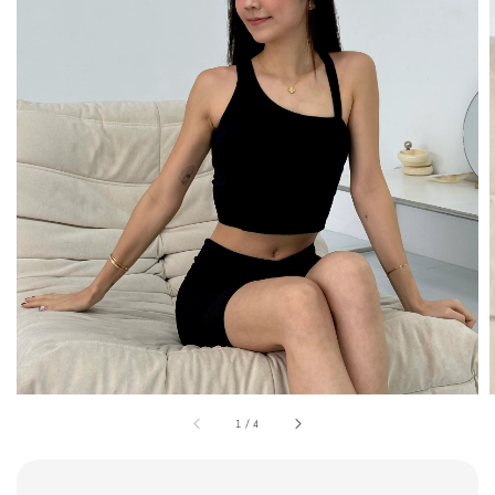
1
/
4