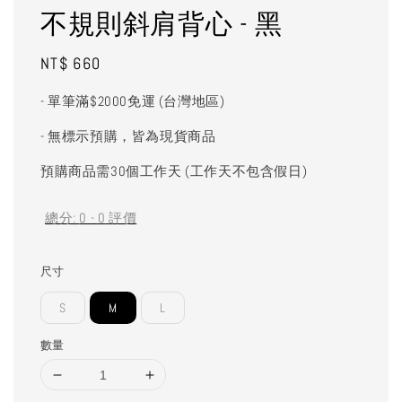
不規則斜肩背心 - 黑
Regular
NT$ 660
price
- 單筆滿$2000免運 (台灣地區)
- 無標示預購，皆為現貨商品
預購商品需30個工作天 (工作天不包含假日)
總分:
0
-
0
評價
尺寸
S
M
L
數量