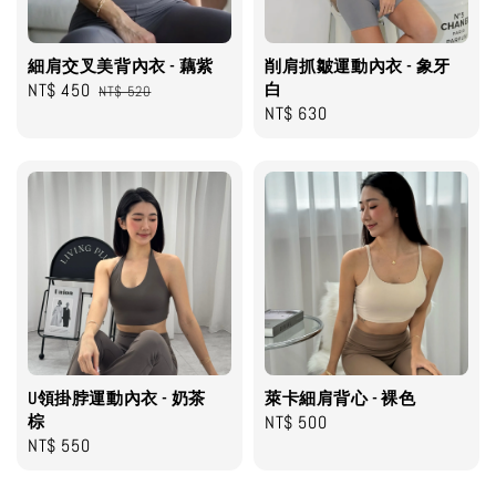
細肩交叉美背內衣 - 藕紫
削肩抓皺運動內衣 - 象牙
Sale
NT$ 450
Regular
白
NT$ 520
Regular
NT$ 630
price
price
price
U領掛脖運動內衣 - 奶茶
萊卡細肩背心 - 裸色
棕
Regular
NT$ 500
Regular
NT$ 550
price
price