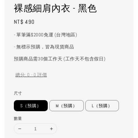
裸感細肩內衣 - 黑色
Regular
NT$ 490
price
- 單筆滿$2000免運 (台灣地區)
- 無標示預購，皆為現貨商品
預購商品需30個工作天 (工作天不包含假日)
總分:
0
-
0
評價
尺寸
S（預購）
M（預購）
L（預購）
數量