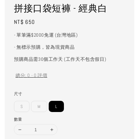
拼接口袋短褲 - 經典白
Regular
NT$ 650
price
- 單筆滿$2000免運 (台灣地區)
- 無標示預購，皆為現貨商品
預購商品需30個工作天 (工作天不包含假日)
總分:
0
-
0
評價
尺寸
S
M
L
數量