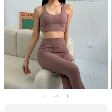
1
/
5