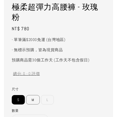
極柔超彈力高腰褲 - 玫瑰
粉
Regular
NT$ 780
price
- 單筆滿$2000免運 (台灣地區)
- 無標示預購，皆為現貨商品
預購商品需30個工作天 (工作天不包含假日)
總分:
0
-
0
評價
尺寸
S
M
L
數量