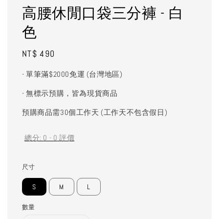
高腰休閒口袋三分褲 - 白
色
Regular
NT$ 490
price
- 單筆滿$2000免運 (台灣地區)
- 無標示預購，皆為現貨商品
預購商品需30個工作天 (工作天不包含假日)
總分:
0
-
0
評價
尺寸
S
M
L
數量