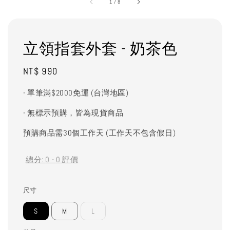
1
/
8
立領指套外套 - 奶茶色
Regular
NT$ 990
price
- 單筆滿$2000免運 (台灣地區)
- 無標示預購，皆為現貨商品
預購商品需30個工作天 (工作天不包含假日)
總分:
0
-
0
評價
尺寸
S
M
L