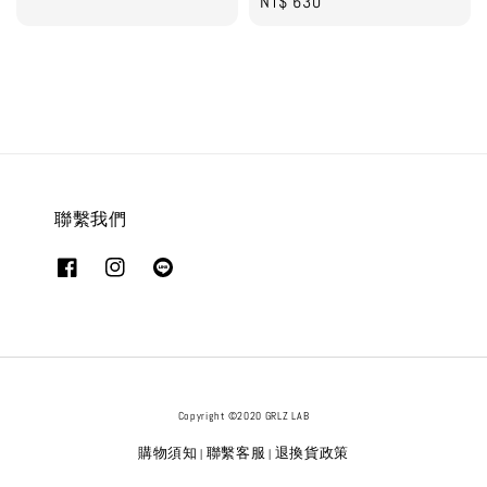
Regular
NT$ 630
price
price
聯繫我們
Copyright ©2020 GRLZ LAB
購物須知
聯繫客服
退換貨政策
|
|