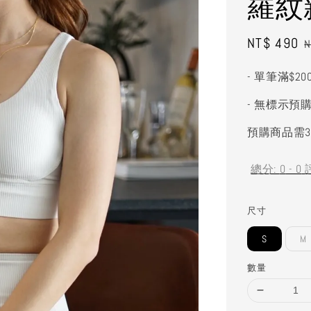
羅紋
Sale
NT$ 490
R
N
price
p
- 單筆滿$2
- 無標示預
預購商品需3
總分:
0
-
0
尺寸
S
M
數量