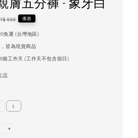
親膚五分褲 - 象牙白
egular
優惠
T$ 550
rice
000免運 (台灣地區)
購，皆為現貨商品
0個工作天 (工作天不包含假日)
評價
L