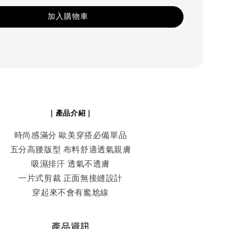
加入購物車
｜產品介紹｜
時尚感滿分 歐美穿搭必備單品
五分高腰版型 布料舒適透氣親膚
吸濕排汗 透氣不透膚
一片式剪裁 正面無接縫設計
穿起來不會有尷尬線