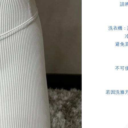
請
洗衣機：
避免
不可
若因洗滌