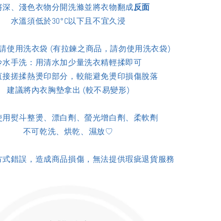
將深、淺色衣物分開洗滌並
將衣物翻成
反面
水溫須低於30°C以下且不宜久浸
請使用洗衣袋 (
有拉鍊之商品，請勿使用洗衣袋)
冷水手洗：
用清水加少量洗衣精輕揉即可
直接搓揉熱燙印部分，較能避免燙印損傷脫落
建議將內衣胸墊拿出 (較不易變形)
使用熨斗整燙、漂白劑、螢光增白劑、柔軟劑
不可乾洗、烘乾、濕放♡
方式錯誤，造成商品損傷，無法提供瑕疵退貨服務