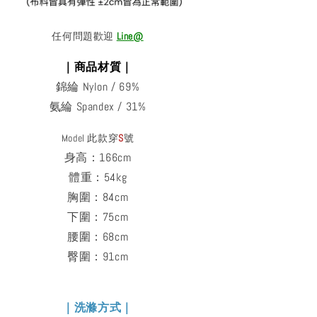
任何問題歡迎
Line@
｜商品材質｜
錦綸 Nylon / 69%
氨綸 Spandex / 31%
Model 此款穿
S
號
身高：166cm
體重：54kg
胸圍：84cm
下圍：75cm
腰圍：68cm
臀圍：91cm
｜洗滌方式｜