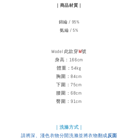
｜商品材質｜
錦綸 / 95%
氨綸 / 5%
Model 此款穿
M
號
身高：166cm
體重：54kg
胸圍：84cm
下圍：75cm
腰圍：68cm
臀圍：91cm
｜洗滌方式｜
請將深、淺色衣物分開洗滌並將衣物翻成
反面