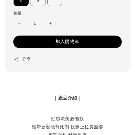
S
M
L
數量
加入購物車
分享
｜產品介紹｜
性感歐美必備款
細帶更顯腰臀比例 視覺上拉長腿部
棉質面料 舒適親膚