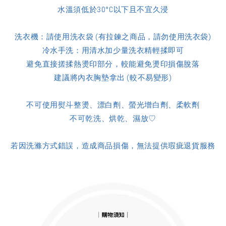
水溫須低於30°C以下且不宜久浸
洗衣機：請使用洗衣袋 (有拉鍊之商品，請勿使用洗衣袋)
冷水手洗：用清水加少量洗衣精輕揉即可
避免直接搓揉熱燙印部分，較能避免燙印損傷脫落
建議將內衣胸墊拿出 (較不易變形)
不可使用熨斗整燙、漂白劑、螢光增白劑、柔軟劑
不可乾洗、烘乾、濕放♡
若因洗滌方式錯誤，造成商品損傷，無法提供瑕疵退貨服務