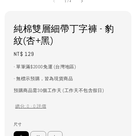
1
/
4
純棉雙層細帶丁字褲 - 豹
紋(杏+黑)
Regular
NT$ 129
price
- 單筆滿$2000免運 (台灣地區)
- 無標示預購，皆為現貨商品
預購商品需30個工作天 (工作天不包含假日)
總分:
0
-
0
評價
尺寸